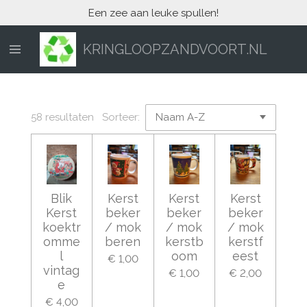
Een zee aan leuke spullen!
Ga
direct
naar
KRINGLOOPZANDVOORT.NL
de
hoofdinhoud
58 resultaten
Sorteer:
Blik
Kerst
Kerst
Kerst
Kerst
beker
beker
beker
koektr
/ mok
/ mok
/ mok
omme
beren
kerstb
kerstf
l
oom
eest
€ 1,00
vintag
€ 1,00
€ 2,00
e
€ 4,00