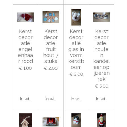
Kerst
Kerst
Kerst
Kerst
decor
decor
decor
decor
atie
atie
atie
atie
engel
fruit
glas in
houte
enhaa
hout 7
vorm
n
r rood
stuks
kerstb
kandel
oom
aar op
€ 1,00
€ 2,00
ijzeren
€ 3,00
rek
€ 5,00
In winkelwagen
In winkelwagen
In winkelwagen
In winkelwage