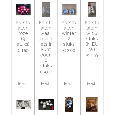
Kerstb
Kerstb
Kerstb
Kerstb
allen
allen
allen
allen
roze
waar
winter
wit 6
(9
je zelf
2
stuks
stuks)
iets in
stuks
(NIEU
kunt
W)
€ 1,50
€ 2,00
doen
€ 1,00
6
stuks
€ 4,00
In winkelwagen
In winkelwagen
In winkelwagen
In winkelwage