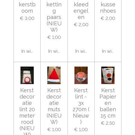
kerstb
kettin
kleed
kusse
oom
g
engel
nhoes
paars
en
€ 3,00
€ 2,00
(NIEU
€ 2,00
W)
€ 1,00
In winkelwagen
In winkelwagen
In winkelwagen
In winkelwage
Kerst
Kerst
Kerst
Kerst
decor
decor
lint -
Papier
atie
atie
3x
en
lint 20
muts
270m (
ballen
meter
(NIEU
Nieuw
15 cm
rood
W)
)
€ 2,50
(NIEU
€ 1,00
€ 1,00
W)