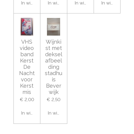
In winkelwagen
In winkelwagen
In winkelwagen
In winkelwage
VHS
Wijnki
video
st met
band
deksel
Kerst
afbeel
De
ding
Nacht
stadhu
voor
is
Kerst
Bever
mis
wijk
€ 2,00
€ 2,50
In winkelwagen
In winkelwagen