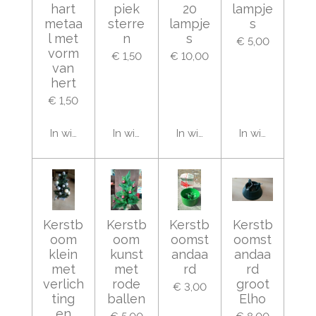
hart
piek
20
lampje
metaa
sterre
lampje
s
l met
n
s
€ 5,00
vorm
€ 1,50
€ 10,00
van
hert
€ 1,50
In winkelwagen
In winkelwagen
In winkelwagen
In winkelwage
Kerstb
Kerstb
Kerstb
Kerstb
oom
oom
oomst
oomst
klein
kunst
andaa
andaa
met
met
rd
rd
verlich
rode
groot
€ 3,00
ting
ballen
Elho
en