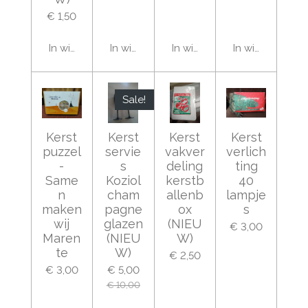
€ 1,50
In winkelwagen
In winkelwagen
In winkelwagen
In winkelwage
Sale!
Kerst
Kerst
Kerst
Kerst
puzzel
servie
vakver
verlich
-
s
deling
ting
Same
Koziol
kerstb
40
n
cham
allenb
lampje
maken
pagne
ox
s
wij
glazen
(NIEU
€ 3,00
Maren
(NIEU
W)
te
W)
€ 2,50
€ 3,00
€ 5,00
€ 10,00