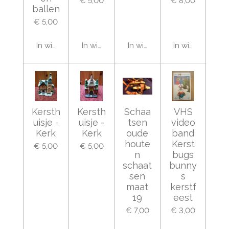
€ 5,00
€ 8,00
ballen
€ 5,00
In winkelwagen
In winkelwagen
In winkelwagen
In winkelwage
Kersth
Kersth
Schaa
VHS
uisje -
uisje -
tsen
video
Kerk
Kerk
oude
band
houte
Kerst
€ 5,00
€ 5,00
n
bugs
schaat
bunny
sen
s
maat
kerstf
19
eest
€ 7,00
€ 3,00