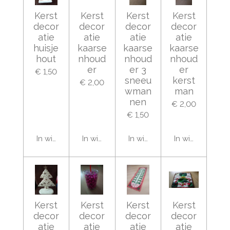
Kerst
Kerst
Kerst
Kerst
decor
decor
decor
decor
atie
atie
atie
atie
huisje
kaarse
kaarse
kaarse
hout
nhoud
nhoud
nhoud
er
er 3
er
€ 1,50
sneeu
kerst
€ 2,00
wman
man
nen
€ 2,00
€ 1,50
In winkelwagen
In winkelwagen
In winkelwagen
In winkelwage
Kerst
Kerst
Kerst
Kerst
decor
decor
decor
decor
atie
atie
atie
atie