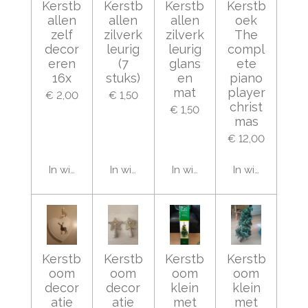
Kerstb
Kerstb
Kerstb
Kerstb
allen
allen
allen
oek
zelf
zilverk
zilverk
The
decor
leurig
leurig
compl
eren
(7
glans
ete
16x
stuks)
en
piano
mat
player
€ 2,00
€ 1,50
christ
€ 1,50
mas
€ 12,00
In winkelwagen
In winkelwagen
In winkelwagen
In winkelwage
Kerstb
Kerstb
Kerstb
Kerstb
oom
oom
oom
oom
decor
decor
klein
klein
atie
atie
met
met