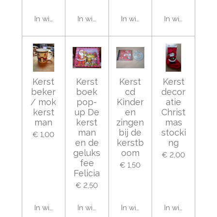
In winkelwagen
In winkelwagen
In winkelwagen
In winkelwage
Kerst
Kerst
Kerst
Kerst
beker
boek
cd
decor
/ mok
pop-
Kinder
atie
kerst
up De
en
Christ
man
kerst
zingen
mas
man
bij de
stocki
€ 1,00
en de
kerstb
ng
geluks
oom
€ 2,00
fee
€ 1,50
Felicia
€ 2,50
In winkelwagen
In winkelwagen
In winkelwagen
In winkelwage