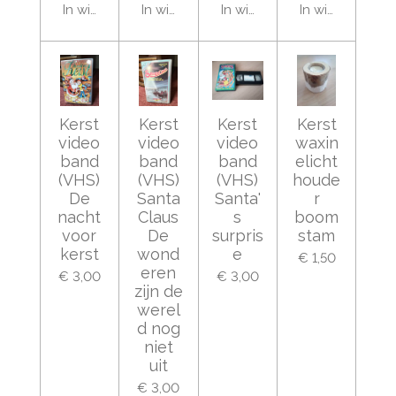
In winkelwagen
In winkelwagen
In winkelwagen
In winkelwage
Kerst
Kerst
Kerst
Kerst
video
video
video
waxin
band
band
band
elicht
(VHS)
(VHS)
(VHS)
houde
De
Santa
Santa'
r
nacht
Claus
s
boom
voor
De
surpris
stam
kerst
wond
e
€ 1,50
eren
€ 3,00
€ 3,00
zijn de
werel
d nog
niet
uit
€ 3,00