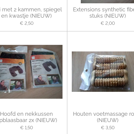
i met 2 kammen, spiegel
Extensions synthetic fib
en kwastje (NIEUW)
stuks (NIEUW)
€ 2,50
€ 2,00
Hoofd en nekkussen
Houten voetmassage rol
pblaasbaar 2x (NIEUW)
(NIEUW)
€ 1,50
€ 3,50