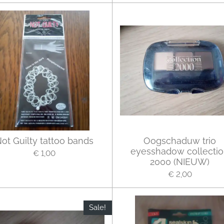
ot Guilty tattoo bands
Oogschaduw trio
eyesshadow collecti
€ 1,00
2000 (NIEUW)
€ 2,00
Sale!