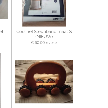
et
Corsinel Steunband maat S
(NIEUW)
€ 60,00
€ 70,95