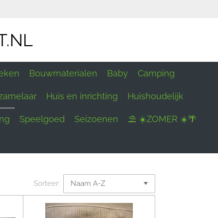
T.NL
eken
Bouwmaterialen
Baby
Camping
zamelaar
Huis en inrichting
Huishoudelijk
ing
Speelgoed
Seizoenen
⛱ ☀️ZOMER ☀️🌴
Sorteer: