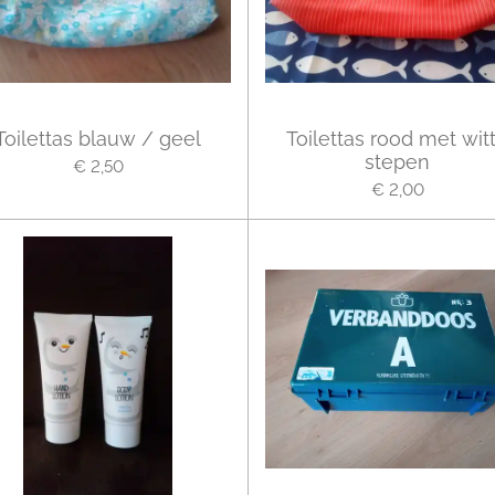
Toilettas blauw / geel
Toilettas rood met wit
stepen
€ 2,50
€ 2,00