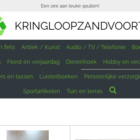
Een zee aan leuke spullen!
KRINGLOOPZANDVOOR
 fiets
Antiek / Kunst
Audio / TV / Telefonie
Bo
s
Feest en verjaardag
Dierenhoek
Hobby en ver
ers en tassen
Luisterboeken
Persoonlijke verzorg
Sportartikelen
Tuin en terras