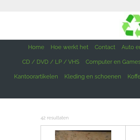
Ga
direct
naar
de
hoofdinhoud
Home
Hoe werkt het
Contact
Auto en
CD / DVD / LP / VHS
Computer en Game
Kantoorartikelen
Kleding en schoenen
Koff
42 resultaten