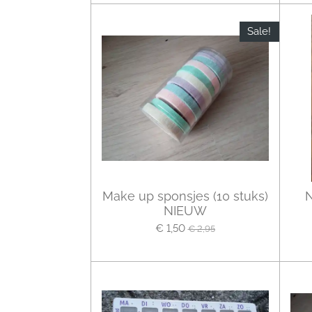
Sale!
Make up sponsjes (10 stuks)
N
NIEUW
€ 1,50
€ 2,95