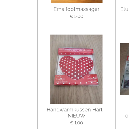
Ems footmassager
Etu
€ 5,00
Handwarmkussen Hart -
NIEUW
o
€ 1,00