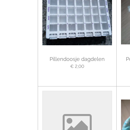
Pillendoosje dagdelen
P
€ 2,00