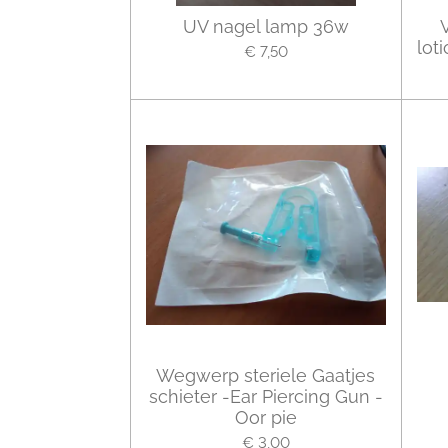
UV nagel lamp 36w
lot
€ 7,50
Wegwerp steriele Gaatjes
schieter -Ear Piercing Gun -
Oor pie
€ 3,00