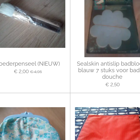
oederpenseel (NIEUW)
Sealskin antislip badbl
blauw 7 stuks voor bad
€ 2,00
€ 4,95
douche
€ 2,50