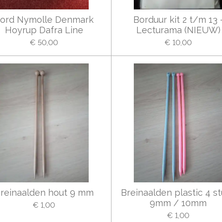
ord Nymolle Denmark
Borduur kit 2 t/m 13 
Hoyrup Dafra Line
Lecturama (NIEUW)
€ 50,00
€ 10,00
reinaalden hout 9 mm
Breinaalden plastic 4 s
9mm / 10mm
€ 1,00
€ 1,00