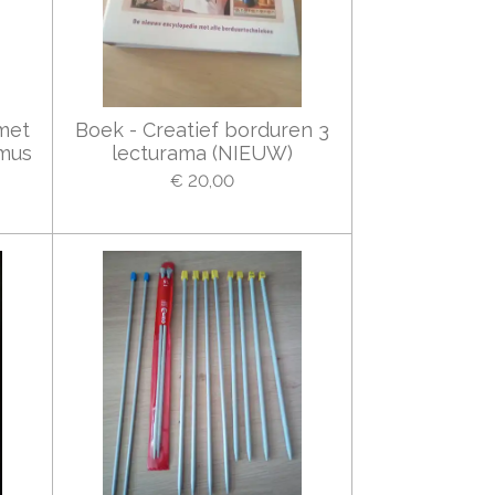
 met
Boek - Creatief borduren 3
lmus
lecturama (NIEUW)
€ 20,00