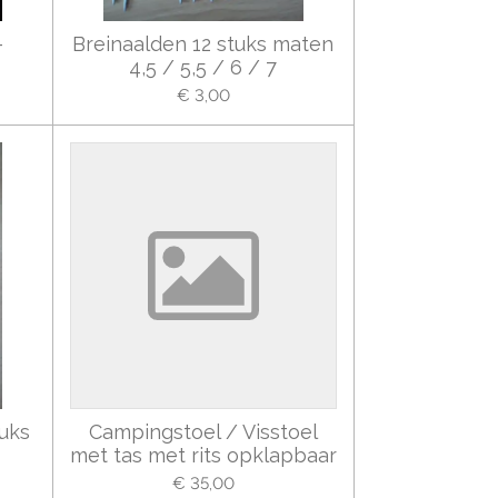
-
Breinaalden 12 stuks maten
4,5 / 5,5 / 6 / 7
€ 3,00
tuks
Campingstoel / Visstoel
met tas met rits opklapbaar
€ 35,00