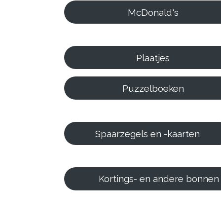
McDonald's
Plaatjes
Puzzelboeken
Spaarzegels en -kaarten
Kortings- en andere bonnen