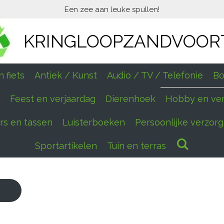
Een zee aan leuke spullen!
KRINGLOOPZANDVOOR
 fiets
Antiek / Kunst
Audio / TV / Telefonie
Bo
Feest en verjaardag
Dierenhoek
Hobby en ve
ers en tassen
Luisterboeken
Persoonlijke verzorg
Sportartikelen
Tuin en terras