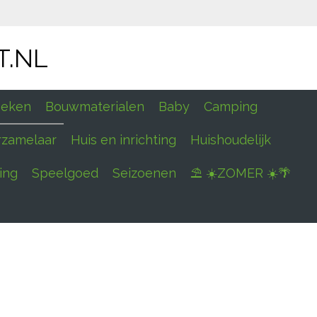
T.NL
eken
Bouwmaterialen
Baby
Camping
rzamelaar
Huis en inrichting
Huishoudelijk
ing
Speelgoed
Seizoenen
⛱ ☀️ZOMER ☀️🌴