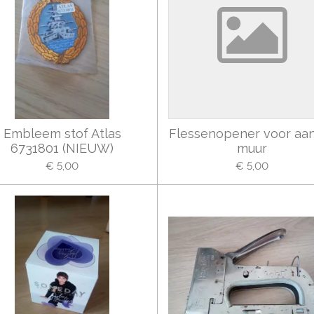
Embleem stof Atlas
Flessenopener voor aa
6731801 (NIEUW)
muur
€ 5,00
€ 5,00