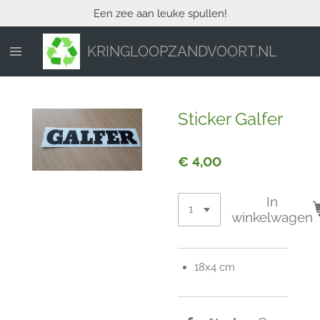
Een zee aan leuke spullen!
Ga
direct
naar
KRINGLOOPZANDVOORT.NL
de
hoofdinhoud
Sticker Galfer
€ 4,00
In
winkelwagen
18x4 cm