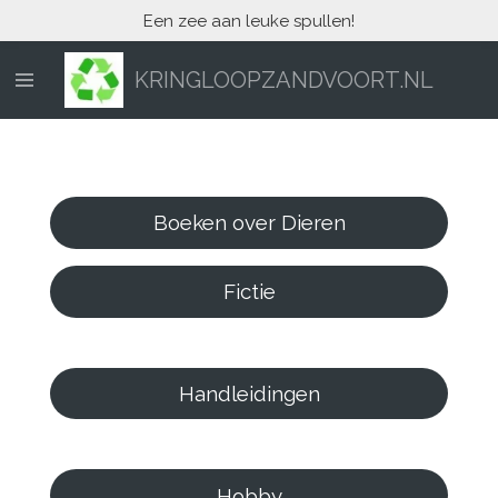
Een zee aan leuke spullen!
Ga
direct
naar
KRINGLOOPZANDVOORT.NL
de
hoofdinhoud
Boeken over Dieren
Fictie
Handleidingen
Hobby