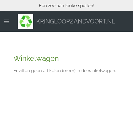
Een zee aan leuke spullen!
Ga
direct
naar
KRINGLOOPZANDVOORT.NL
de
hoofdinhoud
Winkelwagen
Er zitten geen artikelen (meer) in de winkelwagen.