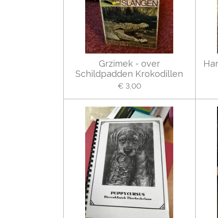
Grzimek - over
Ham
Schildpadden Krokodillen
€ 3,00