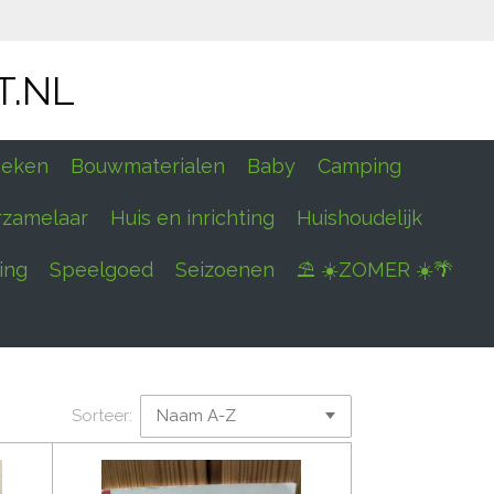
T.NL
eken
Bouwmaterialen
Baby
Camping
rzamelaar
Huis en inrichting
Huishoudelijk
ing
Speelgoed
Seizoenen
⛱ ☀️ZOMER ☀️🌴
Sorteer: