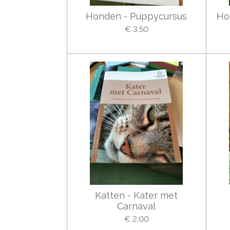
Honden - Puppycursus
Ho
€ 3,50
Katten - Kater met
Carnaval
€ 2,00