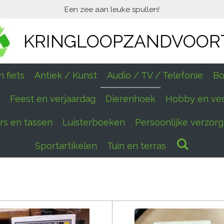
Een zee aan leuke spullen!
KRINGLOOPZANDVOOR
 fiets
Antiek / Kunst
Audio / TV / Telefonie
Bo
Feest en verjaardag
Dierenhoek
Hobby en ve
ers en tassen
Luisterboeken
Persoonlijke verzorg
Sportartikelen
Tuin en terras