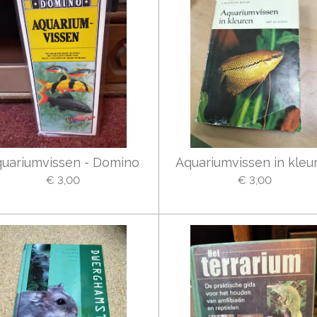
uariumvissen - Domino
Aquariumvissen in kleu
€ 3,00
€ 3,00