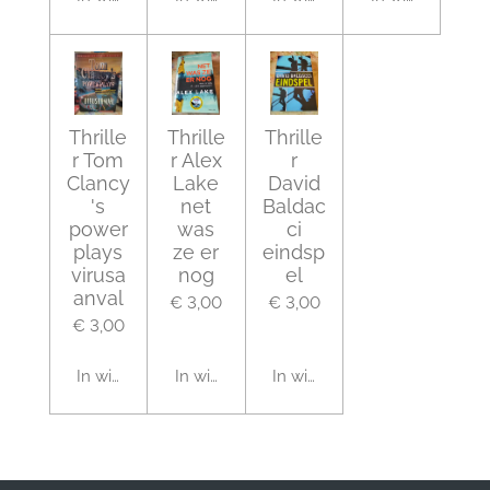
Thrille
Thrille
Thrille
r Tom
r Alex
r
Clancy
Lake
David
's
net
Baldac
power
was
ci
plays
ze er
eindsp
virusa
nog
el
anval
€ 3,00
€ 3,00
€ 3,00
In winkelwagen
In winkelwagen
In winkelwagen