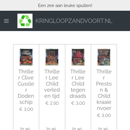
Een zee aan leuke spullen!
Ga
direct
naar
KRINGLOOPZANDVOORT.NL
de
hoofdinhoud
Thrille
Thrille
Thrille
Thrille
r Clive
r Lee
r Lee
r
Cussle
Child
Child
Presto
r
verled
tegen
n &
Doden
en tijd
draads
Child
schip
kraaie
€ 2,50
€ 3,00
nvoer
€ 3,00
€ 3,00
In winkelwagen
In winkelwagen
In winkelwagen
In winkelwagen