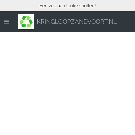
Een zee aan leuke spullen!
Ga
direct
naar
KRINGLOOPZANDVOORT.NL
de
hoofdinhoud