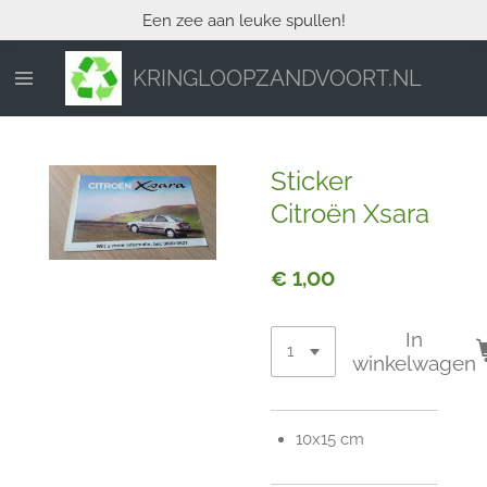
Een zee aan leuke spullen!
Ga
direct
naar
KRINGLOOPZANDVOORT.NL
de
hoofdinhoud
Sticker
Citroën Xsara
€ 1,00
In
winkelwagen
10x15 cm