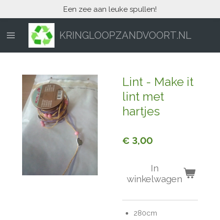
Een zee aan leuke spullen!
Ga
direct
naar
KRINGLOOPZANDVOORT.NL
de
hoofdinhoud
Lint - Make it
lint met
hartjes
€ 3,00
In
winkelwagen
280cm