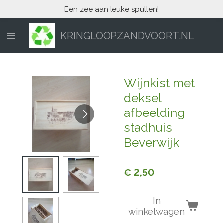
Een zee aan leuke spullen!
Ga
direct
naar
KRINGLOOPZANDVOORT.NL
de
hoofdinhoud
Wijnkist met
deksel
afbeelding
stadhuis
Beverwijk
€ 2,50
In
winkelwagen