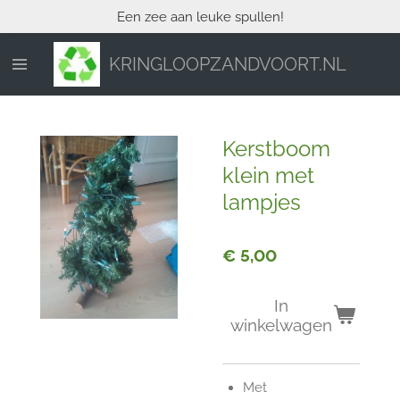
Een zee aan leuke spullen!
Ga
direct
naar
KRINGLOOPZANDVOORT.NL
de
hoofdinhoud
Kerstboom
klein met
lampjes
€ 5,00
In
winkelwagen
Met