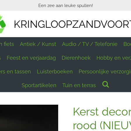
Een zee aan leuke spullen!
KRINGLOOPZANDVOOR
 fiets
Antiek / Kunst
Audio / TV / Telefonie
Bo
s
Feest en verjaardag
Dierenhoek
Hobby en ver
ers en tassen
Luisterboeken
Persoonlijke verzorg
Sportartikelen
Tuin en terras
Kerst decor
rood (NIE