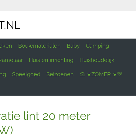
T.NL
eken
Bouwmaterialen
Baby
Camping
zamelaar
Huis en inrichting
Huishoudelijk
ing
Speelgoed
Seizoenen
⛱ ☀️ZOMER ☀️🌴
atie lint 20 meter
UW)