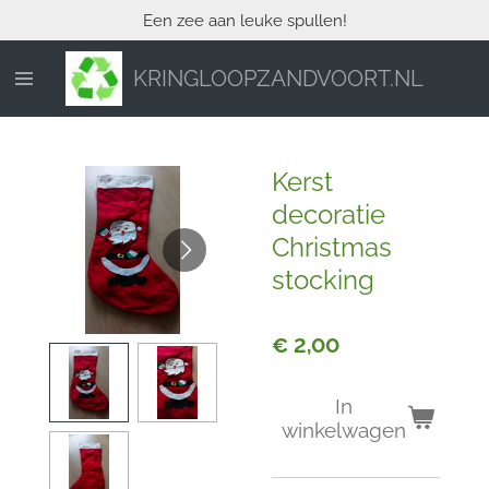
Een zee aan leuke spullen!
Ga
direct
naar
KRINGLOOPZANDVOORT.NL
de
hoofdinhoud
Kerst
decoratie
Christmas
stocking
€ 2,00
In
winkelwagen