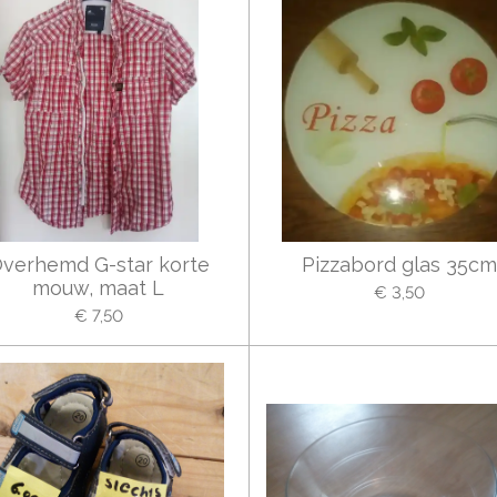
verhemd G-star korte
Pizzabord glas 35cm
mouw, maat L
€ 3,50
€ 7,50