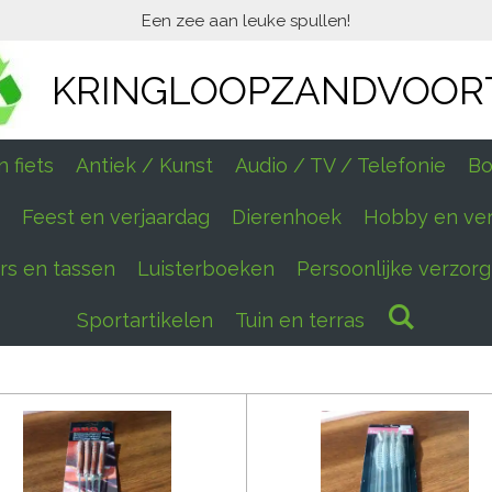
Een zee aan leuke spullen!
KRINGLOOPZANDVOOR
 fiets
Antiek / Kunst
Audio / TV / Telefonie
Bo
Feest en verjaardag
Dierenhoek
Hobby en ve
ers en tassen
Luisterboeken
Persoonlijke verzorg
Sportartikelen
Tuin en terras