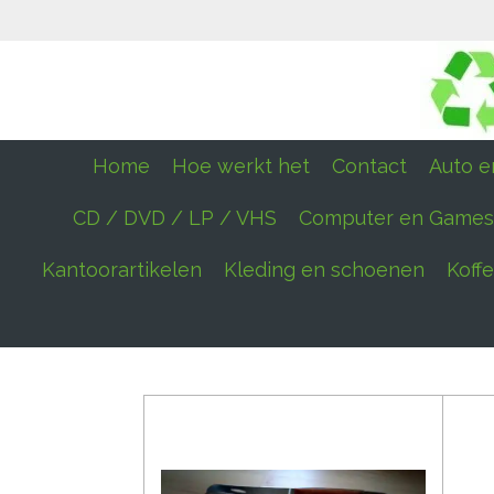
Ga
direct
naar
de
hoofdinhoud
Home
Hoe werkt het
Contact
Auto en
CD / DVD / LP / VHS
Computer en Games
Kantoorartikelen
Kleding en schoenen
Koff