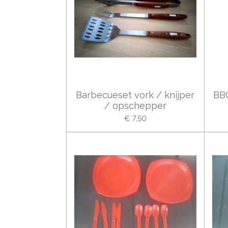
Barbecueset vork / knijper
BB
/ opschepper
€ 7,50