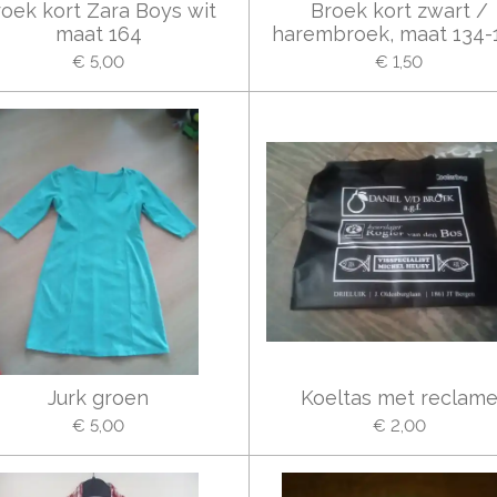
oek kort Zara Boys wit
Broek kort zwart /
maat 164
harembroek, maat 134-
€ 5,00
€ 1,50
Jurk groen
Koeltas met reclam
€ 5,00
€ 2,00