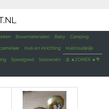
T.NL
eken
Bouwmaterialen
Baby
Camping
rzamelaar
Huis en inrichting
Huishoudelijk
ing
Speelgoed
Seizoenen
⛱ ☀️ZOMER ☀️🌴