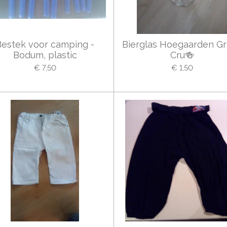
Bestek voor camping -
Bierglas Hoegaarden G
Bodum, plastic
Cru🍻
€ 7,50
€ 1,50