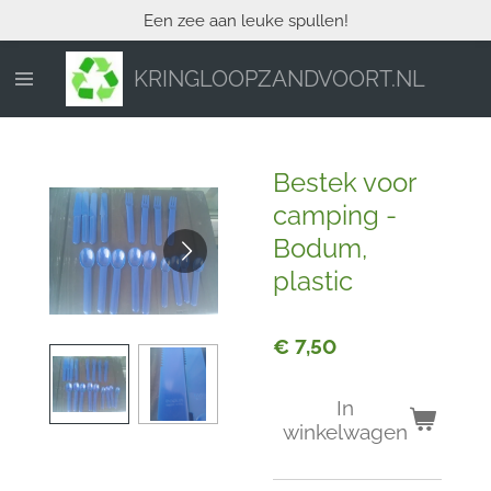
Een zee aan leuke spullen!
Ga
direct
naar
KRINGLOOPZANDVOORT.NL
de
hoofdinhoud
Bestek voor
camping -
Bodum,
plastic
€ 7,50
In
winkelwagen