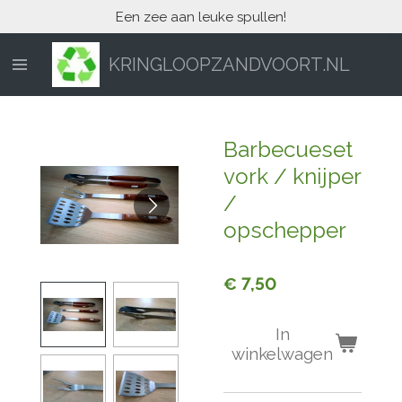
Een zee aan leuke spullen!
Ga
direct
naar
KRINGLOOPZANDVOORT.NL
de
hoofdinhoud
Barbecueset
vork / knijper
/
opschepper
€ 7,50
In
winkelwagen