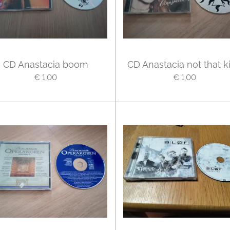
CD Anastacia boom
CD Anastacia not that k
€ 1,00
€ 1,00