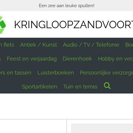
Een zee aan leuke spullen!
KRINGLOOPZANDVOOR
 fiets
Antiek / Kunst
Audio / TV / Telefonie
Bo
s
Feest en verjaardag
Dierenhoek
Hobby en ver
ers en tassen
Luisterboeken
Persoonlijke verzorg
Sportartikelen
Tuin en terras