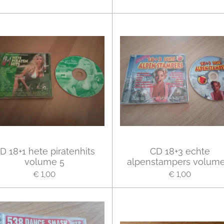
D 18+1 hete piratenhits
CD 18+3 echte
volume 5
alpenstampers volume
€ 1,00
€ 1,00