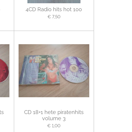
-
4CD Radio hits hot 100
€ 7,50
ts
CD 18+1 hete piratenhits
volume 3
€ 1,00