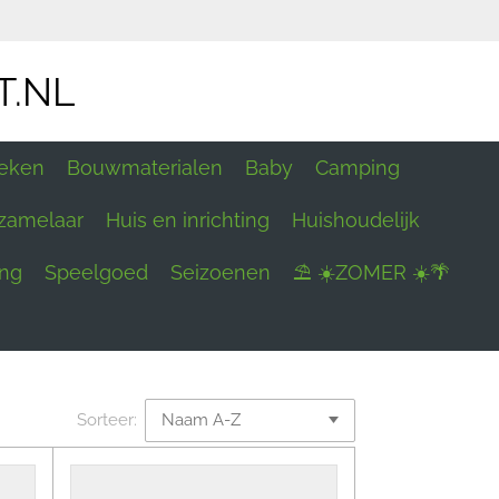
T.NL
eken
Bouwmaterialen
Baby
Camping
zamelaar
Huis en inrichting
Huishoudelijk
ing
Speelgoed
Seizoenen
⛱ ☀️ZOMER ☀️🌴
Sorteer: