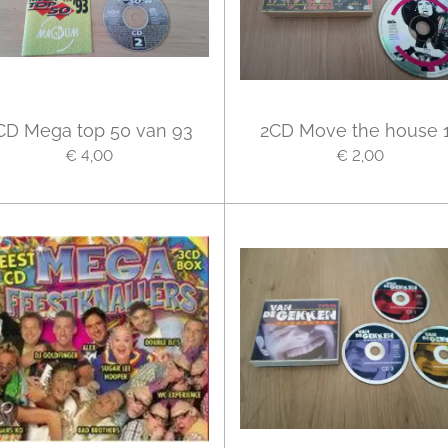
CD Mega top 50 van 93
2CD Move the house 
€ 4,00
€ 2,00