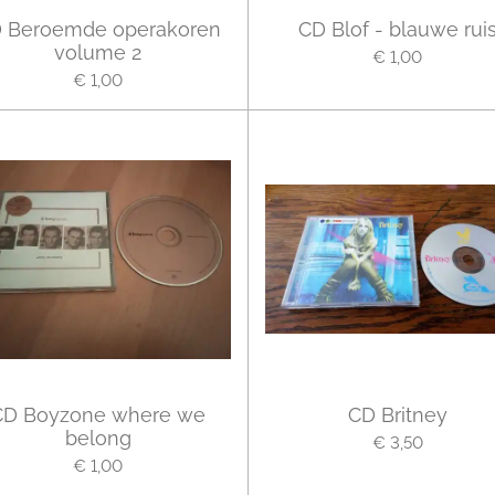
 Beroemde operakoren
CD Blof - blauwe rui
volume 2
€ 1,00
€ 1,00
CD Boyzone where we
CD Britney
belong
€ 3,50
€ 1,00