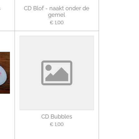
s
CD Blof - naakt onder de
gemel
€ 1,00
CD Bubbles
€ 1,00