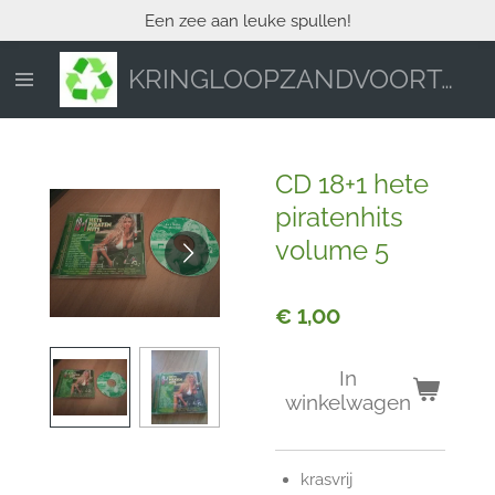
Een zee aan leuke spullen!
Ga
direct
naar
KRINGLOOPZANDVOORT.NL
de
hoofdinhoud
CD 18+1 hete
piratenhits
volume 5
€ 1,00
In
winkelwagen
krasvrij