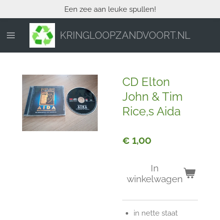
Een zee aan leuke spullen!
Ga
direct
naar
KRINGLOOPZANDVOORT.NL
de
hoofdinhoud
CD Elton
John & Tim
Rice,s Aida
€ 1,00
In
winkelwagen
in nette staat