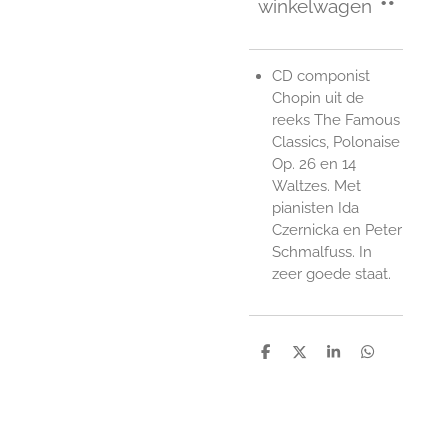
winkelwagen
CD componist
Chopin uit de
reeks The Famous
Classics, Polonaise
Op. 26 en 14
Waltzes. Met
pianisten Ida
Czernicka en Peter
Schmalfuss. In
zeer goede staat.
D
D
S
D
e
e
h
e
l
e
a
l
e
l
r
e
n
e
n