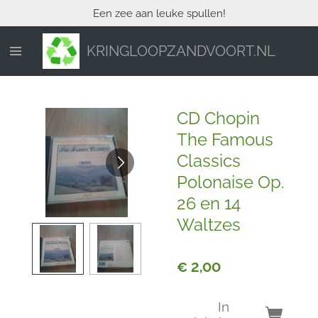
Een zee aan leuke spullen!
Ga
direct
naar
KRINGLOOPZANDVOORT.NL
de
hoofdinhoud
CD Chopin
The Famous
Classics
Polonaise Op.
26 en 14
Waltzes
€ 2,00
In