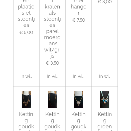
en
l
met
€ 3,00
plaatje
kralen
hange
s et
als
r
steentj
steentj
€ 7,50
es
es
parel
€ 5,00
moerg
lans
wit/gri
js
€ 3,50
In winkelwagen
In winkelwagen
In winkelwagen
In winkelwagen
Kettin
Kettin
Kettin
Kettin
g
g
g
g
goudk
goudk
goudk
groen