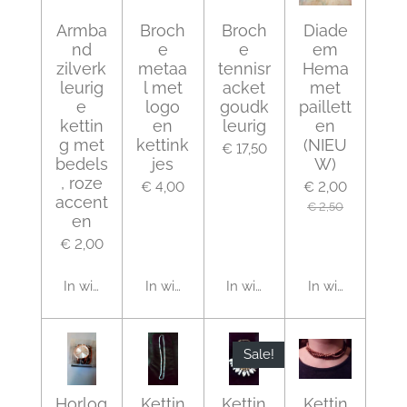
Armba
Broch
Broch
Diade
nd
e
e
em
zilverk
metaa
tennisr
Hema
leurig
l met
acket
met
e
logo
goudk
paillett
kettin
en
leurig
en
g met
kettink
(NIEU
€ 17,50
bedels
jes
W)
, roze
€ 4,00
€ 2,00
accent
€ 2,50
en
€ 2,00
In winkelwagen
In winkelwagen
In winkelwagen
In winkelwagen
Sale!
Horlog
Kettin
Kettin
Kettin