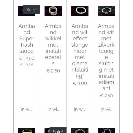
Sale!
Armba
Armba
Armba
Armba
nd
nd
nd wit
nd wit
Super
wikkel
effect
met
Trash
met
slange
zilverk
taupe
imitati
nleer
leurig
eparel
met
e
€ 12,50
s
diama
sluitin
€ 19,95
ntsluiti
g met
€ 2,50
ng*
imitati
ediam
€ 4,00
ant
€ 7,50
In winkelwagen
In winkelwagen
In winkelwagen
In winkelwagen
Sale!