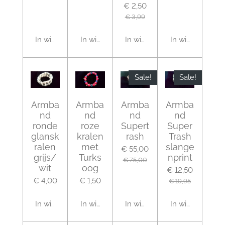
€ 2,50
€ 3,99
In winkelwagen
In winkelwagen
In winkelwagen
In winkelwagen
Sale!
Sale!
Armba
Armba
Armba
Armba
nd
nd
nd
nd
ronde
roze
Supert
Super
glansk
kralen
rash
Trash
ralen
met
slange
€ 55,00
grijs/
Turks
nprint
€ 75,00
wit
oog
€ 12,50
€ 4,00
€ 1,50
€ 19,95
In winkelwagen
In winkelwagen
In winkelwagen
In winkelwagen