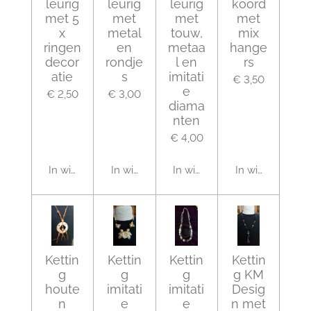
leurig
leurig
leurig
koord
met 5
met
met
met
x
metal
touw,
mix
ringen
en
metaa
hange
decor
rondje
l en
rs
atie
s
imitati
€ 3,50
e
€ 2,50
€ 3,00
diama
nten
€ 4,00
In winkelwagen
In winkelwagen
In winkelwagen
In winkelwagen
Kettin
Kettin
Kettin
Kettin
g
g
g
g KM
houte
imitati
imitati
Desig
n
e
e
n met