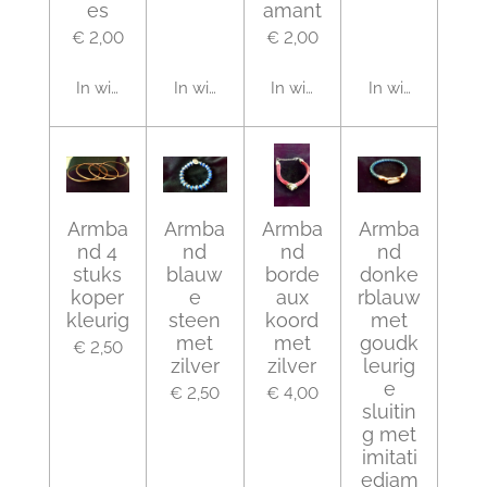
es
amant
€ 2,00
€ 2,00
In winkelwagen
In winkelwagen
In winkelwagen
In winkelwagen
Armba
Armba
Armba
Armba
nd 4
nd
nd
nd
stuks
blauw
borde
donke
koper
e
aux
rblauw
kleurig
steen
koord
met
met
met
goudk
€ 2,50
zilver
zilver
leurig
e
€ 2,50
€ 4,00
sluitin
g met
imitati
ediam