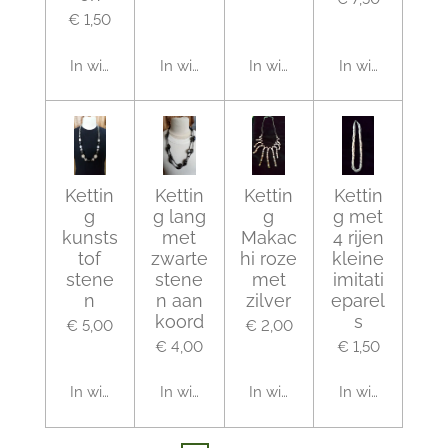
€ 1,50
In winkelwagen
In winkelwagen
In winkelwagen
In winkelwagen
Kettin
Kettin
Kettin
Kettin
g
g lang
g
g met
kunsts
met
Makac
4 rijen
tof
zwarte
hi roze
kleine
stene
stene
met
imitati
n
n aan
zilver
eparel
koord
s
€ 5,00
€ 2,00
€ 4,00
€ 1,50
In winkelwagen
In winkelwagen
In winkelwagen
In winkelwagen