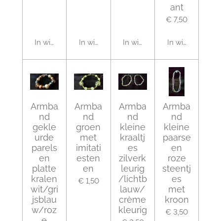
ant
€ 7,50
In winkelwagen
In winkelwagen
In winkelwagen
In winkelwagen
Armba
Armba
Armba
Armba
nd
nd
nd
nd
gekle
groen
kleine
kleine
urde
met
kraaltj
paarse
parels
imitati
es
en
en
esten
zilverk
roze
platte
en
leurig
steentj
kralen
/lichtb
es
€ 1,50
wit/gri
lauw/
met
jsblau
crème
kroon
w/roz
kleurig
€ 3,50
e