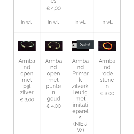
es
€ 4,00
In winkelwagen
In winkelwagen
In winkelwagen
In winkelwagen
Sale!
Armba
Armba
Armba
Armba
nd
nd
nd
nd
open
open
Primar
rode
met
met
k
stene
pijl
punte
zilverk
n
zilver
n
leurig
€ 3,00
goud
met
€ 3,00
imitati
€ 4,00
eparel
s
(NIEU
W)