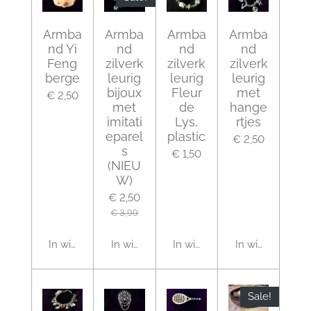
Armba
Armba
Armba
Armba
nd Yi
nd
nd
nd
Feng
zilverk
zilverk
zilverk
berge
leurig
leurig
leurig
bijoux
Fleur
met
€ 2,50
met
de
hange
imitati
Lys,
rtjes
eparel
plastic
€ 2,50
s
€ 1,50
(NIEU
W)
€ 2,50
€ 3,99
In winkelwagen
In winkelwagen
In winkelwagen
In winkelwagen
Sale!