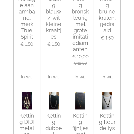
e aan
g
g
g
armba
blauw
bronsk
bruine
nd,
/ wit
leurig
kralen,
merk
kleine
met
gedra
True
kraaltj
grote
aid
Spirit
es
imitati
€ 1,50
ediam
€ 1,50
€ 1,50
anten
€ 10,00
€ 12,50
In winkelwagen
In winkelwagen
In winkelwagen
In winkelwagen
Kettin
Kettin
Kettin
Kettin
g DIDI
g
g
g fleur
metal
dubbe
fijntjes
de lys