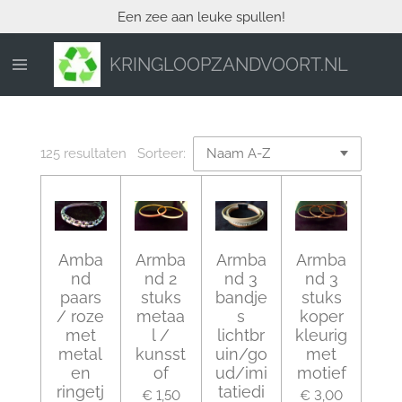
Een zee aan leuke spullen!
Ga
direct
naar
KRINGLOOPZANDVOORT.NL
de
hoofdinhoud
125 resultaten
Sorteer:
Amba
Armba
Armba
Armba
nd
nd 2
nd 3
nd 3
paars
stuks
bandje
stuks
/ roze
metaa
s
koper
met
l /
lichtbr
kleurig
metal
kunsst
uin/go
met
en
of
ud/imi
motief
ringetj
tatiedi
€ 1,50
€ 3,00