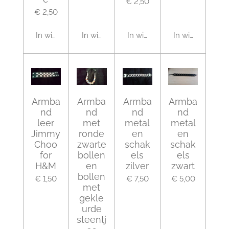
€ 2,50
€ 2,50
In winkelwagen
In winkelwagen
In winkelwagen
In winkelwagen
Armba
Armba
Armba
Armba
nd
nd
nd
nd
leer
met
metal
metal
Jimmy
ronde
en
en
Choo
zwarte
schak
schak
for
bollen
els
els
H&M
en
zilver
zwart
bollen
€ 1,50
€ 7,50
€ 5,00
met
gekle
urde
steentj