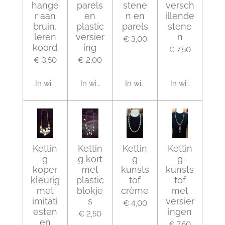
hange
parels
stene
versch
r aan
en
n en
illende
bruin,
plastic
parels
stene
leren
versier
n
€ 3,00
koord
ing
€ 7,50
€ 3,50
€ 2,00
In winkelwagen
In winkelwagen
In winkelwagen
In winkelwagen
Kettin
Kettin
Kettin
Kettin
g
g kort
g
g
koper
met
kunsts
kunsts
kleurig
plastic
tof
tof
met
blokje
crème
met
imitati
s
versier
€ 4,00
esten
ingen
€ 2,50
en
€ 7,50