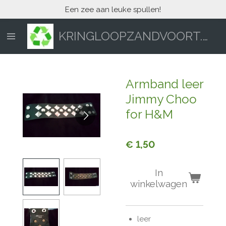
Een zee aan leuke spullen!
Ga
direct
naar
KRINGLOOPZANDVOORT.NL
de
hoofdinhoud
Armband leer
Jimmy Choo
for H&M
€ 1,50
In
winkelwagen
leer