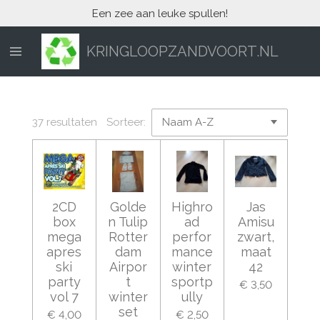
Een zee aan leuke spullen!
Ga
direct
naar
KRINGLOOPZANDVOORT.NL
de
hoofdinhoud
37 resultaten
Sorteer:
2CD
Golde
Highro
Jas
box
n Tulip
ad
Amisu
mega
Rotter
perfor
zwart,
apres
dam
mance
maat
ski
Airpor
winter
42
party
t
sportp
€ 3,50
vol 7
winter
ully
set
€ 4,00
€ 2,50