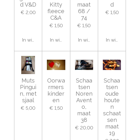
d V&D
Kitty
maat
d
fleece
68 /
€ 2,00
€ 1,50
C&A
74
€ 1,50
€ 1,50
In winkelwagen
In winkelwagen
In winkelwagen
In winkelwage
Muts
Oorwa
Schaa
Schaa
Pingui
rmers
tsen
tsen
n, met
kinder
Noren
oude
sjaal
en
Avent
houte
o,
n
€ 5,00
€ 1,50
maat
schaat
38
sen
maat
€ 20,00
19