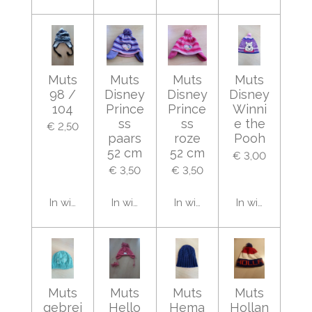
Muts
Muts
Muts
Muts
98 /
Disney
Disney
Disney
104
Prince
Prince
Winni
ss
ss
e the
€ 2,50
paars
roze
Pooh
52 cm
52 cm
€ 3,00
€ 3,50
€ 3,50
In winkelwagen
In winkelwagen
In winkelwagen
In winkelwage
Muts
Muts
Muts
Muts
gebrei
Hello
Hema
Hollan