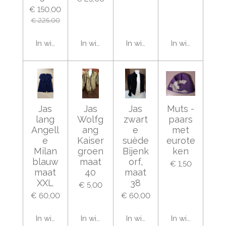
€ 150,00
€ 225,00
In winkelwagen
In winkelwagen
In winkelwagen
In winkelwage
Jas
Jas
Jas
Muts -
lang
Wolfg
zwart
paars
Angell
ang
e
met
e
Kaiser
suède
eurote
Milan
groen
Bijenk
ken
blauw
maat
orf,
€ 1,50
maat
40
maat
XXL
38
€ 5,00
€ 60,00
€ 60,00
In winkelwagen
In winkelwagen
In winkelwagen
In winkelwage