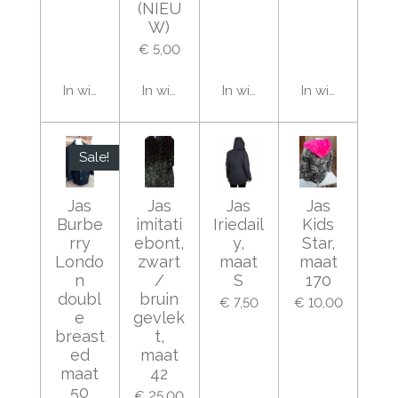
(NIEU
W)
€ 5,00
In winkelwagen
In winkelwagen
In winkelwagen
In winkelwage
Sale!
Jas
Jas
Jas
Jas
Burbe
imitati
Iriedail
Kids
rry
ebont,
y,
Star,
Londo
zwart
maat
maat
n
/
S
170
doubl
bruin
€ 7,50
€ 10,00
e
gevlek
breast
t,
ed
maat
maat
42
50
€ 25,00