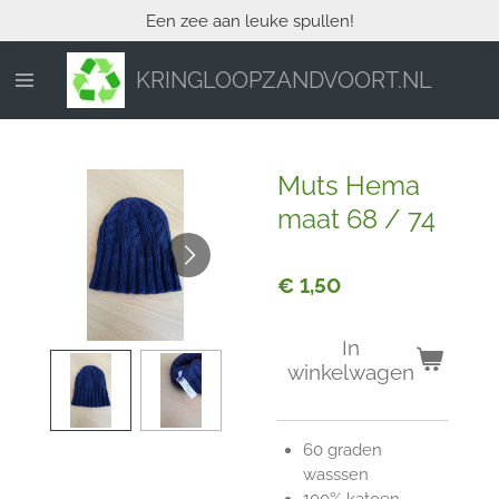
Een zee aan leuke spullen!
Ga
direct
naar
KRINGLOOPZANDVOORT.NL
de
hoofdinhoud
Muts Hema
maat 68 / 74
€ 1,50
In
winkelwagen
60 graden
wasssen
100% katoen