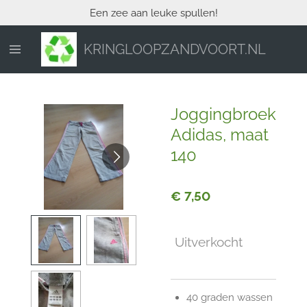
Een zee aan leuke spullen!
Ga
direct
naar
KRINGLOOPZANDVOORT.NL
de
hoofdinhoud
Joggingbroek
Adidas, maat
140
€ 7,50
Uitverkocht
40 graden wassen