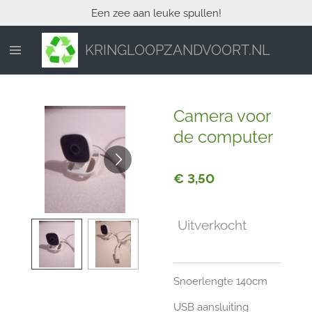
Een zee aan leuke spullen!
Ga
direct
naar
KRINGLOOPZANDVOORT.NL
de
hoofdinhoud
Camera voor
de computer
€ 3,50
Uitverkocht
Snoerlengte 140cm
USB aansluiting