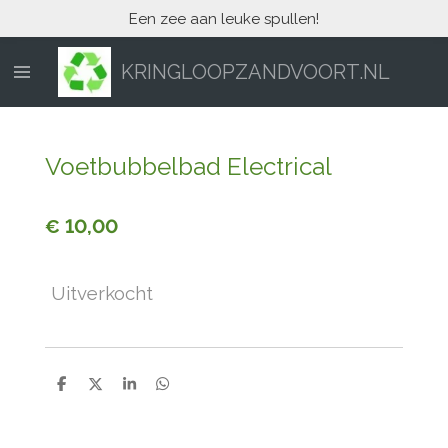
Een zee aan leuke spullen!
Ga
direct
naar
KRINGLOOPZANDVOORT.NL
de
hoofdinhoud
Voetbubbelbad Electrical
€ 10,00
Uitverkocht
D
D
S
D
e
e
h
e
l
e
a
l
e
l
r
e