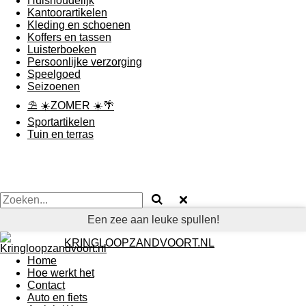
Huishoudelijk
Kantoorartikelen
Kleding en schoenen
Koffers en tassen
Luisterboeken
Persoonlijke verzorging
Speelgoed
Seizoenen
⛱ ☀️ZOMER ☀️🌴
Sportartikelen
Tuin en terras
Een zee aan leuke spullen!
KRINGLOOPZANDVOORT.NL
Home
Hoe werkt het
Contact
Auto en fiets