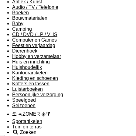
Antiek / Kunst
Audio / TV / Telefonie
Boeken
Bouwmaterialen
Baby
Camping
CD / DVD / LP / VHS
Computer en Games
Feest en verjaardag
Dierenhoek
Hobby en verzamelaar
Huis en inrichting
Huishoudelijk
Kantoorartikelen
Kleding en schoenen
Koffers en tassen
Luisterboeken
Persoonlijke verzorging
Speelgoed
Seizoenen
⛱ ☀️ZOMER ☀️🌴
Sportartikelen
Tuin en terras
Zoeken