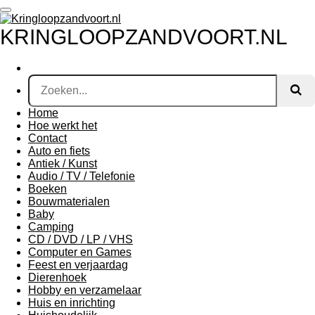
Ga
direct
KRINGLOOPZANDVOORT.NL
naar
de
hoofdinhoud
Home
Hoe werkt het
Contact
Auto en fiets
Antiek / Kunst
Audio / TV / Telefonie
Boeken
Bouwmaterialen
Baby
Camping
CD / DVD / LP / VHS
Computer en Games
Feest en verjaardag
Dierenhoek
Hobby en verzamelaar
Huis en inrichting