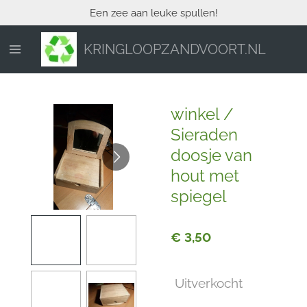
Een zee aan leuke spullen!
Ga
direct
naar
KRINGLOOPZANDVOORT.NL
de
hoofdinhoud
winkel /
Sieraden
doosje van
hout met
spiegel
€ 3,50
Uitverkocht