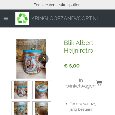
Een zee aan leuke spullen!
Ga
direct
naar
KRINGLOOPZANDVOORT.NL
de
hoofdinhoud
Blik Albert
Heijn retro
€ 5,00
In
winkelwagen
Ter ere van 125-
jarig bestaan