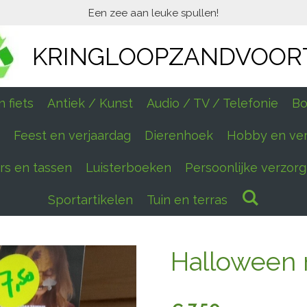
Een zee aan leuke spullen!
KRINGLOOPZANDVOOR
 fiets
Antiek / Kunst
Audio / TV / Telefonie
Bo
Feest en verjaardag
Dierenhoek
Hobby en ve
ers en tassen
Luisterboeken
Persoonlijke verzorg
Sportartikelen
Tuin en terras
Halloween 