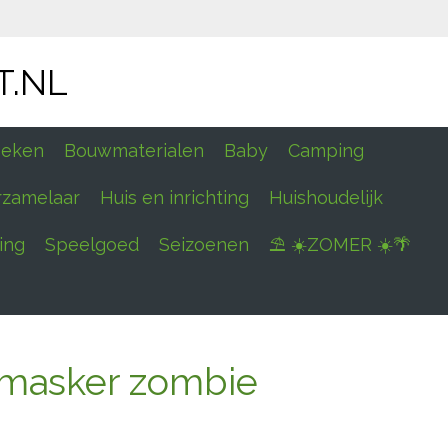
T.NL
eken
Bouwmaterialen
Baby
Camping
rzamelaar
Huis en inrichting
Huishoudelijk
ing
Speelgoed
Seizoenen
⛱ ☀️ZOMER ☀️🌴
masker zombie