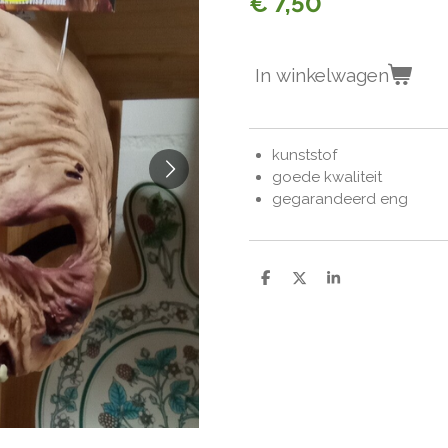
€ 7,50
In winkelwagen
kunststof
goede kwaliteit
gegarandeerd eng
D
D
S
e
e
h
l
e
a
e
l
r
n
e