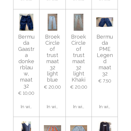
Bermu
Broek
Broek
Bermu
da
Circle
Circle
da
Gaastr
of
of
PME
a
trust
trust
Legen
donke
maat
maat
d
rblau
32
32
maat
w,
light
light
32
maat
blue
Khaki
€ 7,50
32
€ 20,00
€ 20,00
€ 10,00
In winkelwagen
In winkelwagen
In winkelwagen
In winkelwage