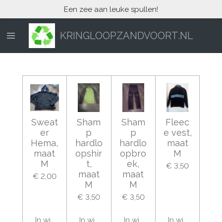
Een zee aan leuke spullen!
Ga
direct
naar
KRINGLOOPZANDVOORT.NL
de
hoofdinhoud
Sweat
Sham
Sham
Fleec
er
p
p
e vest,
Hema,
hardlo
hardlo
maat
maat
opshir
opbro
M
M
t,
ek,
€ 3,50
maat
maat
€ 2,00
M
M
€ 3,50
€ 3,50
In winkelwagen
In winkelwagen
In winkelwagen
In winkelwage