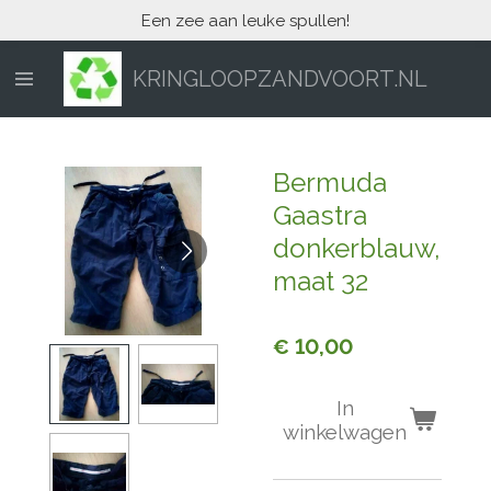
Een zee aan leuke spullen!
Ga
direct
naar
KRINGLOOPZANDVOORT.NL
de
hoofdinhoud
Bermuda
Gaastra
donkerblauw,
maat 32
€ 10,00
In
winkelwagen