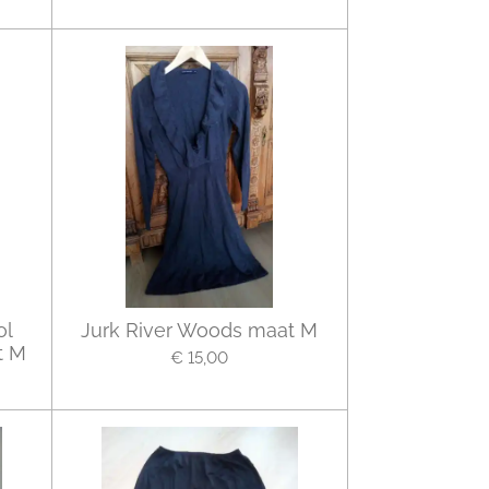
ol
Jurk River Woods maat M
t M
€ 15,00