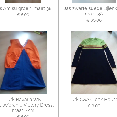
s Amisu groen, maat 38
Jas zwarte suède Bijenk
maat 38
€ 5,00
€ 60,00
Jurk Bavaria WK
Jurk C&A Clock Hous
uw/oranje Victory Dress,
€ 3,00
maat S/M
€ 5,00