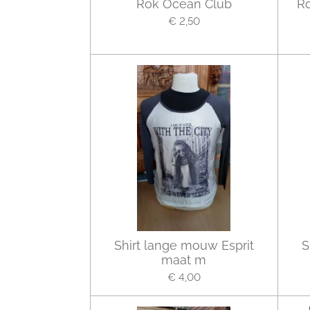
Rok Ocean Club
R
€ 2,50
Shirt lange mouw Esprit
S
maat m
€ 4,00