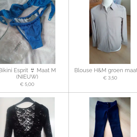
Bikini Esprit 👙 Maat M
Blouse H&M groen maat
(NIEUW)
€ 3,50
€ 5,00