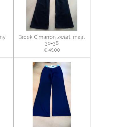
nny
Broek Cimarron zwart, maat
30-38
€ 45,00