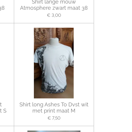
Shirt lange mouw
38
Atmosphere zwart maat 38
€ 3,00
t
Shirt long Ashes To Dvst wit
t S
met print maat M
€ 7,50