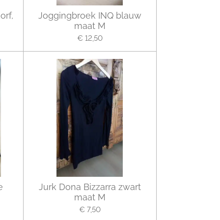
orf,
Joggingbroek INQ blauw
maat M
€ 12,50
e
Jurk Dona Bizzarra zwart
maat M
€ 7,50