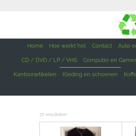
Ga
direct
naar
de
hoofdinhoud
Home
Hoe werkt het
Contact
Auto en
CD / DVD / LP / VHS
Computer en Game
Kantoorartikelen
Kleding en schoenen
Koff
72 resultaten