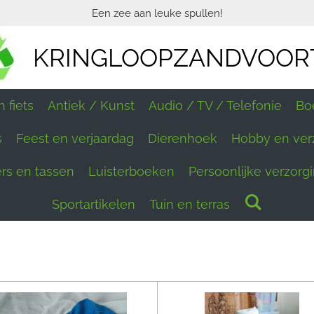
Een zee aan leuke spullen!
KRINGLOOPZANDVOOR
 fiets
Antiek / Kunst
Audio / TV / Telefonie
Bo
s
Feest en verjaardag
Dierenhoek
Hobby en ver
ers en tassen
Luisterboeken
Persoonlijke verzorg
Sportartikelen
Tuin en terras