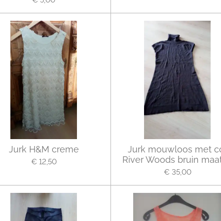
Jurk H&M creme
Jurk mouwloos met c
River Woods bruin maa
€ 12,50
€ 35,00