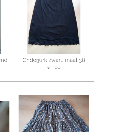
end
Onderjurk zwart, maat 38
€ 1,00