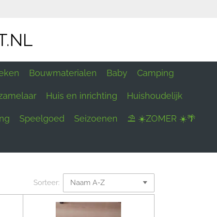
T.NL
eken
Bouwmaterialen
Baby
Camping
zamelaar
Huis en inrichting
Huishoudelijk
ing
Speelgoed
Seizoenen
⛱ ☀️ZOMER ☀️🌴
Sorteer: