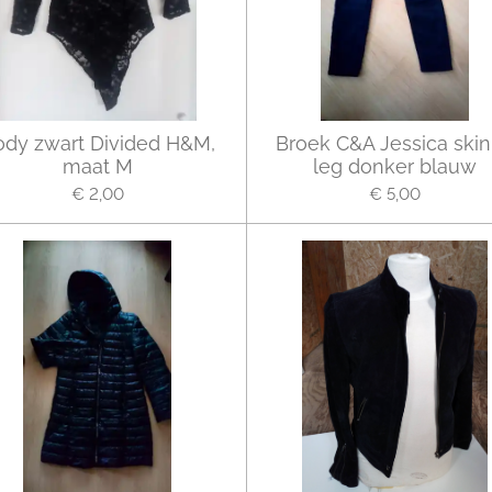
ody zwart Divided H&M,
Broek C&A Jessica ski
maat M
leg donker blauw
€ 2,00
€ 5,00