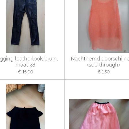
gging leatherlook bruin,
Nachthemd doorschijn
maat 38
(see through)
€ 15,00
€ 1,50