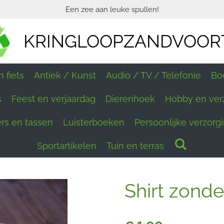
Een zee aan leuke spullen!
KRINGLOOPZANDVOOR
 fiets
Antiek / Kunst
Audio / TV / Telefonie
Bo
s
Feest en verjaardag
Dierenhoek
Hobby en ver
ers en tassen
Luisterboeken
Persoonlijke verzorg
Sportartikelen
Tuin en terras
Shirt zond