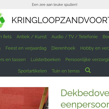
Een zee aan leuke spullen!
KRINGLOOPZANDVOOR
 fiets
Antiek / Kunst
Audio / TV / Telefonie
Bo
s
Feest en verjaardag
Dierenhoek
Hobby en ver
ers en tassen
Luisterboeken
Persoonlijke verzorg
Sportartikelen
Tuin en terras
Dekbedove
eenpersoon