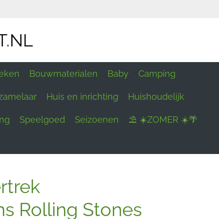
T.NL
eken
Bouwmaterialen
Baby
Camping
zamelaar
Huis en inrichting
Huishoudelijk
ing
Speelgoed
Seizoenen
⛱ ☀️ZOMER ☀️🌴
rtrek
s Rolling Stones