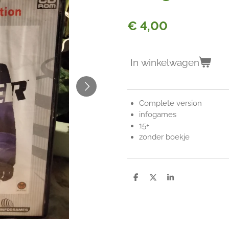
€ 4,00
In winkelwagen
Complete version
infogames
15+
zonder boekje
D
D
S
e
e
h
l
e
a
e
l
r
n
e