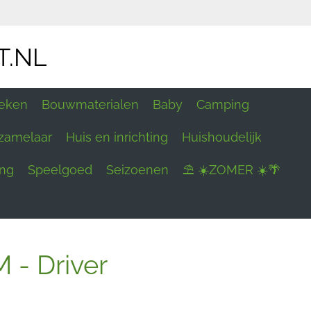
T.NL
eken
Bouwmaterialen
Baby
Camping
zamelaar
Huis en inrichting
Huishoudelijk
ing
Speelgoed
Seizoenen
⛱ ☀️ZOMER ☀️🌴
- Driver