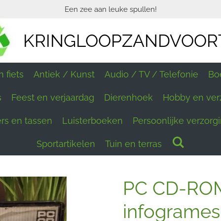
Een zee aan leuke spullen!
KRINGLOOPZANDVOOR
 fiets
Antiek / Kunst
Audio / TV / Telefonie
Bo
s
Feest en verjaardag
Dierenhoek
Hobby en ver
ers en tassen
Luisterboeken
Persoonlijke verzorg
Sportartikelen
Tuin en terras
PC CD-ROM 
infogrames