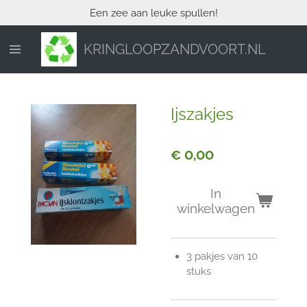
Een zee aan leuke spullen!
Ga
direct
naar
KRINGLOOPZANDVOORT.NL
de
hoofdinhoud
Ijszakjes
€ 0,00
In
winkelwagen
3 pakjes van 10
stuks