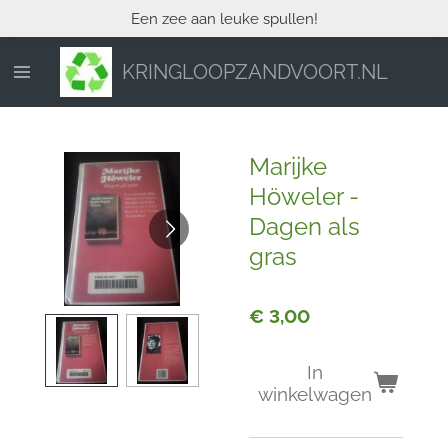
Een zee aan leuke spullen!
Ga
direct
naar
KRINGLOOPZANDVOORT.NL
de
hoofdinhoud
Marijke
Höweler -
Dagen als
gras
€ 3,00
In
winkelwagen