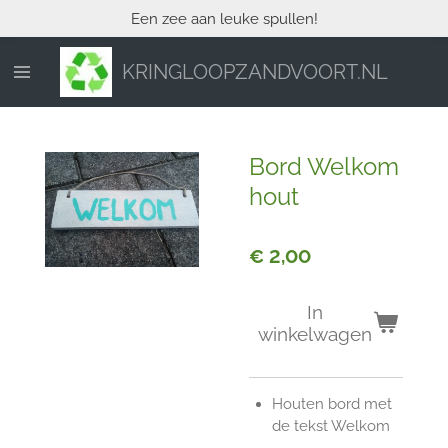
Een zee aan leuke spullen!
Ga
direct
naar
KRINGLOOPZANDVOORT.NL
de
hoofdinhoud
Bord Welkom
hout
€ 2,00
In
winkelwagen
Houten bord met
de tekst Welkom