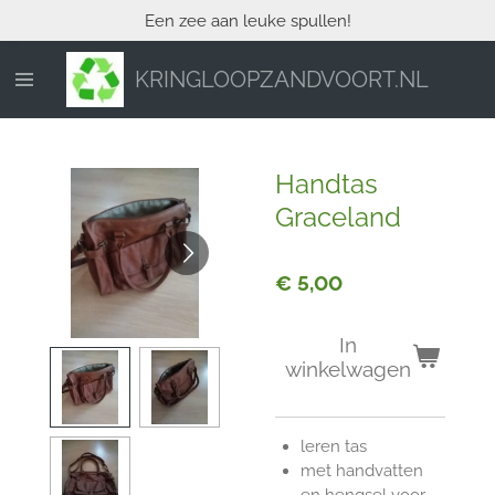
Een zee aan leuke spullen!
Ga
direct
naar
KRINGLOOPZANDVOORT.NL
de
hoofdinhoud
Handtas
Graceland
€ 5,00
In
winkelwagen
leren tas
met handvatten
en hengsel voor