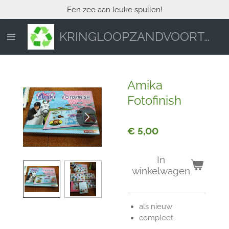
Een zee aan leuke spullen!
Ga
direct
naar
KRINGLOOPZANDVOORT.NL
de
hoofdinhoud
Amika
Fotofinish
€ 5,00
In
winkelwagen
als nieuw
compleet