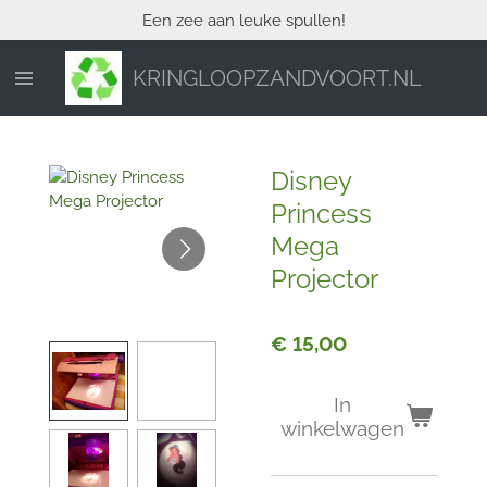
Een zee aan leuke spullen!
Ga
direct
naar
KRINGLOOPZANDVOORT.NL
de
hoofdinhoud
Disney
Princess
Mega
Projector
€ 15,00
In
winkelwagen