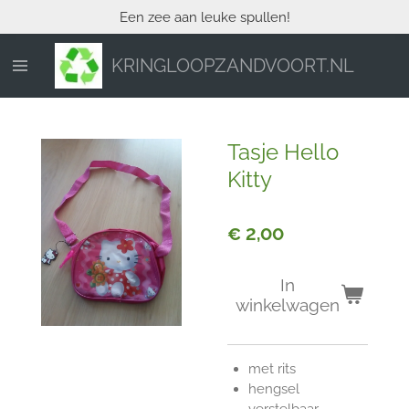
Een zee aan leuke spullen!
Ga
direct
naar
KRINGLOOPZANDVOORT.NL
de
hoofdinhoud
Tasje Hello
Kitty
€ 2,00
In
winkelwagen
met rits
hengsel
verstelbaar