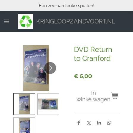
Een zee aan leuke spullen!
Ga
direct
naar
KRINGLOOPZANDVOORT.NL
de
hoofdinhoud
DVD Return
to Cranford
€ 5,00
In
winkelwagen
D
D
S
D
e
e
h
e