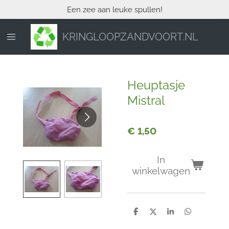
Een zee aan leuke spullen!
Ga
direct
naar
KRINGLOOPZANDVOORT.NL
de
hoofdinhoud
Heuptasje
Mistral
€ 1,50
In
winkelwagen
D
D
S
D
e
e
h
e