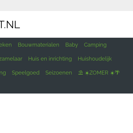
T.NL
eken
Bouwmaterialen
Baby
Camping
zamelaar
Huis en inrichting
Huishoudelijk
ing
Speelgoed
Seizoenen
⛱ ☀️ZOMER ☀️🌴