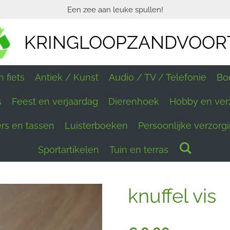
Een zee aan leuke spullen!
KRINGLOOPZANDVOOR
 fiets
Antiek / Kunst
Audio / TV / Telefonie
Bo
s
Feest en verjaardag
Dierenhoek
Hobby en ver
ers en tassen
Luisterboeken
Persoonlijke verzorg
Sportartikelen
Tuin en terras
knuffel vis