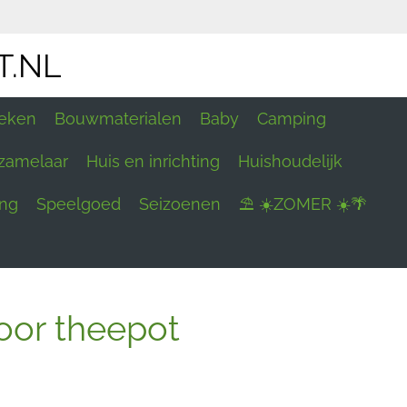
T.NL
eken
Bouwmaterialen
Baby
Camping
zamelaar
Huis en inrichting
Huishoudelijk
ing
Speelgoed
Seizoenen
⛱ ☀️ZOMER ☀️🌴
oor theepot